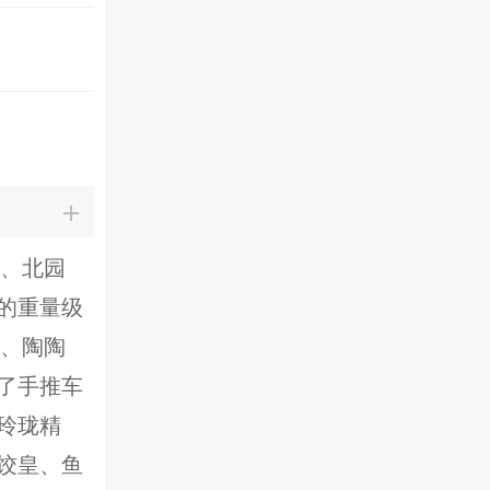
家、北园
的重量级
楼、陶陶
有了手推车
玲珑精
饺皇、鱼