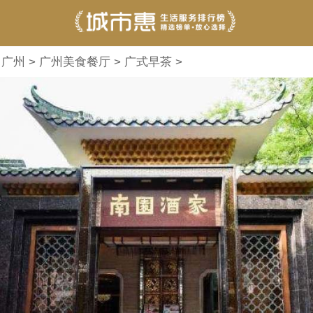
>
广州
>
广州美食餐厅
>
广式早茶
>