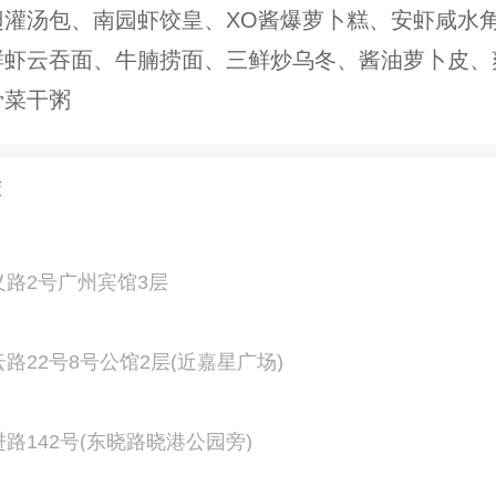
翅灌汤包、南园虾饺皇、XO酱爆萝卜糕、安虾咸水
鲜虾云吞面、牛腩捞面、三鲜炒乌冬、酱油萝卜皮、
骨菜干粥
荐
义路2号广州宾馆3层
路22号8号公馆2层(近嘉星广场)
路142号(东晓路晓港公园旁)