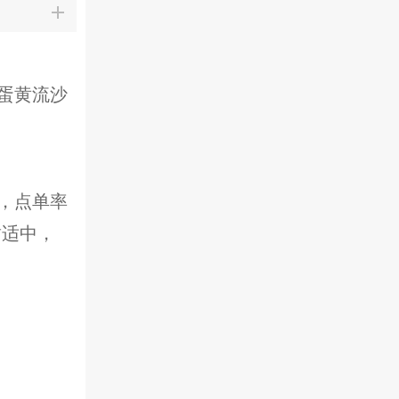
蛋黄流沙
，点单率
甜适中，