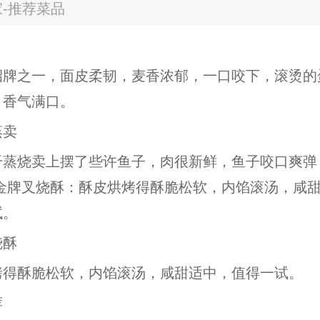
-推荐菜品
招牌之一，面皮柔韧，麦香浓郁，一口咬下，滚烫的
，香气满口。
蒸卖
干蒸烧卖上摆了些许鱼子，肉很新鲜，鱼子咬口爽弹
 金牌叉烧酥：酥皮烘烤得酥脆松软，内馅滚汤，咸
试。
烧酥
烤得酥脆松软，内馅滚汤，咸甜适中，值得一试。
荐