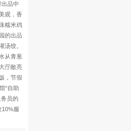
饼出品中
美观，香
珠糯米鸡
园的出品
灌汤饺。
水从青葱
大厅敞亮
饭，节假
馆“自助
服务员的
10%服