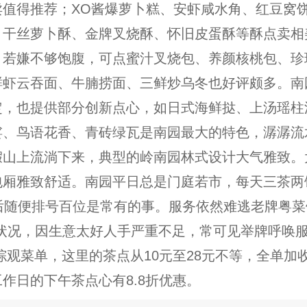
卖值得推荐；XO酱爆萝卜糕、安虾咸水角、红豆窝
；干丝萝卜酥、金牌叉烧酥、怀旧皮蛋酥等酥点卖相
；若嫌不够饱腹，可点蜜汁叉烧包、养颜核桃包、珍
鲜虾云吞面、牛腩捞面、三鲜炒乌冬也好评颇多。南
定，也提供部分创新点心，如日式海鲜挞、上汤瑶柱
娑、鸟语花香、青砖绿瓦是南园最大的特色，潺潺流
假山上流淌下来，典型的岭南园林式设计大气雅致。
包厢雅致舒适。南园平日总是门庭若市，每天三茶两
后随便排号百位是常有的事。服务依然难逃老牌粤菜
的状况，因生意太好人手严重不足，常可见举牌呼唤
综观菜单，这里的茶点从10元至28元不等，全单加收
作日的下午茶点心有8.8折优惠。