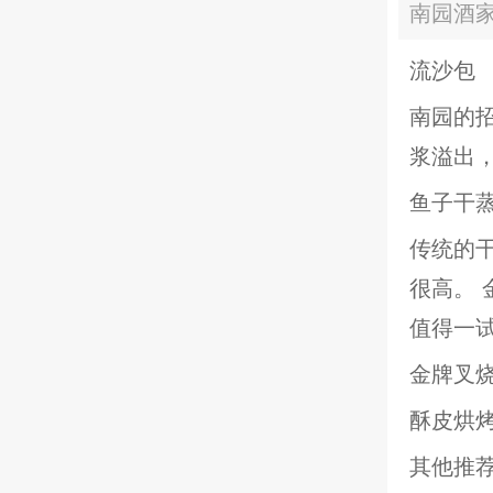
南园酒家
流沙包
南园的
浆溢出
鱼子干
传统的
很高。
值得一
金牌叉
酥皮烘
其他推