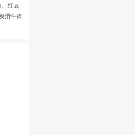
角、红豆
爽滑牛肉