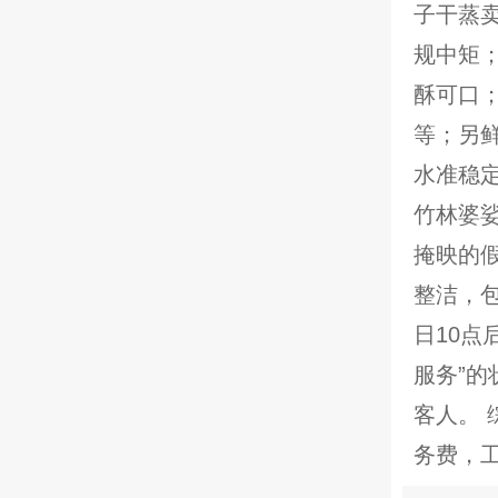
子干蒸
规中矩
酥可口
等；另
水准稳
竹林婆
掩映的
整洁，
日10点
服务”
客人。 
务费，工