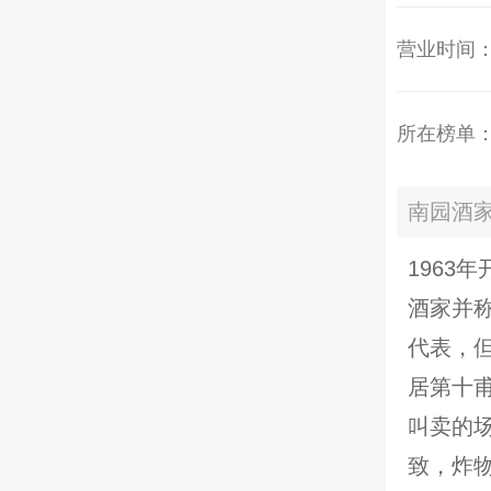
营业时间：早茶
所在榜单
南园酒家
1963
酒家并
代表，但
居第十甫
叫卖的
致，炸