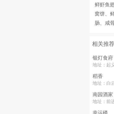
鲜虾鱼
窝饼、
肠、咸
相关推
银灯食府
地址：起
稻香
地址：白云
南园酒家
地址：前进
幸运楼