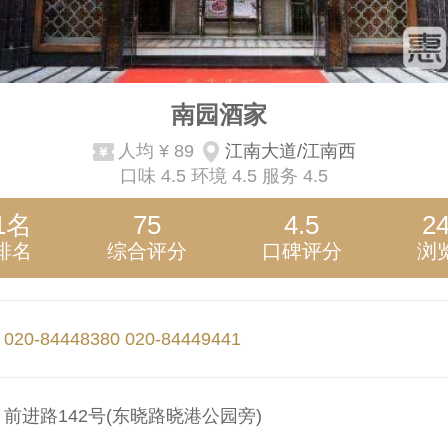
南园酒家
人均
¥ 89
江南大道/江南西
口味
4.5
环境
4.5
服务
4.5
1名
75
4.5
2
排名
综合评分
口碑评分
浏
：
020-84448380
020-84449441
：
前进路142号(东晓路晓港公园旁)