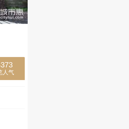
4373
览人气