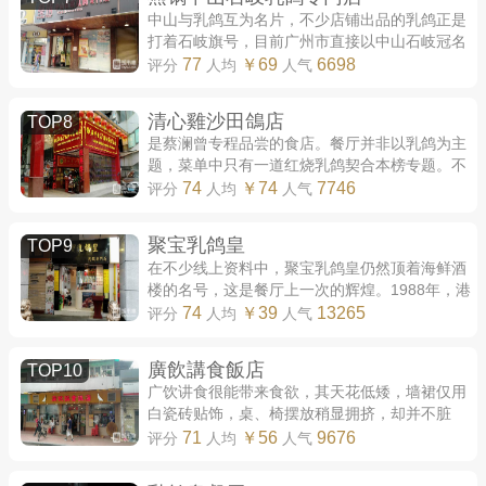
中山与乳鸽互为名片，不少店铺出品的乳鸽正是
打着石岐旗号，目前广州市直接以中山石岐冠名
的乳鸽餐厅仅有一家。此店已有十多年历史，东
77
￥69
6698
评分
人均
人气
主有合伙人来自中山，肉鸽均购于中山鸽...
清心雞沙田鴿店
TOP8
是蔡澜曾专程品尝的食店。餐厅并非以乳鸽为主
题，菜单中只有一道红烧乳鸽契合本榜专题。不
过其风味出众、品控稳定，同时也是店内必食项
74
￥74
7746
评分
人均
人气
目，若是偶然间想品尝烧鸽，店铺是十分...
聚宝乳鸽皇
TOP9
在不少线上资料中，聚宝乳鸽皇仍然顶着海鲜酒
楼的名号，这是餐厅上一次的辉煌。1988年，港
商莫庆智兴资广州，国营江苏馆升级改造、易名
74
￥39
13265
评分
人均
人气
聚宝，北京路最大的海鲜酒楼由此诞生。自...
廣飲講食飯店
TOP10
广饮讲食很能带来食欲，其天花低矮，墙裙仅用
白瓷砖贴饰，桌、椅摆放稍显拥挤，却并不脏
乱，在清素色调中，关公像、鱼缸十分显眼。这
71
￥56
9676
评分
人均
人气
是典型的茶餐厅排场，通常用来代表实惠、...