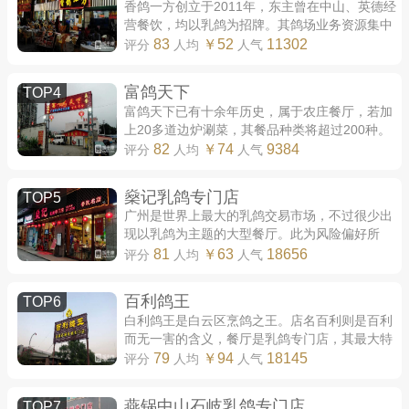
香鸽一方创立于2011年，东主曾在中山、英德经
营餐饮，均以乳鸽为招牌。其鸽场业务资源集中
在中山，各门店中属广州的香鸽一方最为火爆，
83
￥52
11302
评分
人均
人气
店内鸽餐共有十余款，其中某些菜式十分罕...
富鸽天下
TOP4
富鸽天下已有十余年历史，属于农庄餐厅，若加
上20多道边炉涮菜，其餐品种类将超过200种。
单论鸽膳，富鸽也是实力大于名气，2015年以
82
￥74
9384
评分
人均
人气
前，甚至将分店开到了聚宝乳鸽皇的隔壁，后
者...
燊记乳鸽专门店
TOP5
广州是世界上最大的乳鸽交易市场，不过很少出
现以乳鸽为主题的大型餐厅。此为风险偏好所
致，对餐饮行业而言，经营单一品类充满风险。
81
￥63
18656
评分
人均
人气
燊记则是例外，若想体验全鸽宴，这里是不...
百利鸽王
TOP6
白利鸽王是白云区烹鸽之王。店名百利则是百利
而无一害的含义，餐厅是乳鸽专门店，其最大特
色在于药膳鸽汤。 在本榜单中，百利鸽王的鸽汤
79
￥94
18145
评分
人均
人气
最为出众。汤料中含有虫草花、松茸菌等...
燕锅中山石岐乳鸽专门店
TOP7