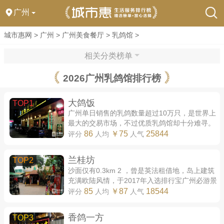
广州
城市惠网
>
广州
>
广州美食餐厅
>
乳鸽馆
>
相关分类榜单
2026广州乳鸽馆排行榜
大鸽饭
TOP1
广州单日销售的乳鸽数量超过10万只，是世界上
最大的交易市场，不过优质乳鸽馆却十分难寻。
传统粤式酒楼通常只有红烧乳鸽一道菜，有能力
86
￥75
25844
评分
人均
人气
置办全鸽宴的餐厅则在环境、服务方面存...
兰桂坊
TOP2
沙面仅有0.3km 2 ，曾是英法租借地，岛上建筑
充满欧陆风情，于2017年入选排行宝广州必游景
点推荐榜。对游客而言，沙面的价值却不仅限于
85
￥87
18544
评分
人均
人气
建筑。岛上的白天鹅宾馆出品的早茶是广州...
香鸽一方
TOP3