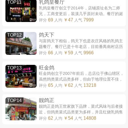
乳鸽皇餐厅
TOP11
乳鸽皇餐厅创立于2014年，店铺原址名为二师
兄，工商变更后，装潢几乎原封未动。餐厅的诞
生则带有戏剧性，东主营收主要来自位于英德的
69
￥47
7999
评分
人均
人气
禽场。其种鸽数量有5万对之多，这代表年供...
鸽天下
TOP12
与富鸽天下相似，鸽天下也是农庄风格的乳鸽主
题餐厅。餐厅已是十年老店，目前番禺南村店历
史最为悠久。店址背靠七星岗，大厅依山而建，
66
￥59
9966
评分
人均
人气
部分包厢深入林间，互连道路铺设木质衬...
旺金鸽
TOP13
旺金鸽创立于2007年前后，总店位于佛山辖区，
虽然鸽类菜式品类多样，但由于地理位置不佳，
因此一直不温不火。2012年，东主在广州江怡路
65
￥62
13218
评分
人均
人气
设立分店，人气反倒盖过总店。 与佛山总店...
靓鸽正
TOP14
靓鸽正是鸽王世家旗下品牌，菜式风味与后者接
近，但鸽类菜式品类更为多样，并且红烧乳鸽售
价低于同类餐饮店。 靓鸽正的红烧乳鸽个头不
62
￥54
14808
评分
人均
人气
大，咸味非常浓重，腥味与鸽香均被掩盖，...