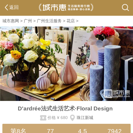
返回
城市惠网
>
广州
>
广州生活服务
>
花店
>
D'ardrée法式生活艺术·Floral Design
价格
¥ 680
珠江新城
第8名
77
4.5
7942