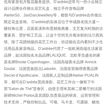
也有家居包月瓶花服务提供。D'ardrée还常与一些小众独立
设计品牌合作推出花艺礼盒，独立手作首饰品牌
AtelierSó、JanDanJewellery等，都曾与D'ardrée合作推出
限定花盒首饰。 D'ardrée的实体店位于华成路名悦大厦一
楼转角位置，店面装潢和布置精致典雅，文艺复兴时期的古
董家具、壁炉和工艺品，让这个空间充斥着浓郁的法兰西风
情。除了花团锦簇的花艺工作台，你还能在店内看到不少生
活用品及家居饰品。D'ardrée代理了一批欧洲高端生活家居
品牌，如法国知名水晶品牌LALIQUE、北欧享负盛名的家
居名牌Broste Copenhagen、法国高端香水品牌 Annick
Goutal、法国贵族甜点Ladurée、法国皇室御用香熏品牌
Secret d’Apothicaire、法国私人定制品牌Atelier PUALIN
等，都可在D'ardrée觅得身影。花艺工作台一侧有下午
茶“Salon de Thé”堂食区，由曾主理米其林二星餐厅的法国
厨师Michel Portos及其团队负责菜品的研发、运营管理和
技术支持，严格控制出品。可颂、马卡龙、可露丽、糖泡