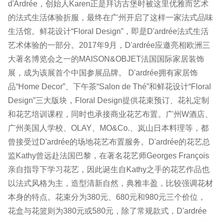
d'Ardrée，创始人Karen正是拜访古堡时被这里优雅而艺术
的法式生活体验折服，最终在广州开启了这样一家法式品味
生活馆。鲜花设计“Floral Design”，即是D'ardrée法式生活
艺术体验的一部分。2017年9月，D'ardrée应邀亮相欧洲三
大著名博览会之一的MAISON&OBJET法国国际家居装饰
展，成为该展首个中国参展品牌。 D'ardrée拥有家居饰
品“Home Decor”、下午茶“Salon de Thé”和鲜花设计“Floral
Design”三大版块，Floral Design提供花束预订、花礼定制
和花艺培训课程，同时也承接商业花艺布置。广州W酒店、
广州美国人学校、OLAY、MO&Co.、岚山日本料理等，都
曾接受过D'ardrée的场地花艺布置服务。D'ardrée的花艺总
监Kathy曾远赴法国巴黎，在著名花艺师Georges François
亲自指导下学习花艺，因此诞生自Kathy之手的花艺作品也
以法式风格为主，造型清新自然，典雅丰盈，比较强调花材
本身的特点。花束分为380元、680元和980元三个价位，
花盒与花篮则为380元或580元，除了常规款式，D'ardrée