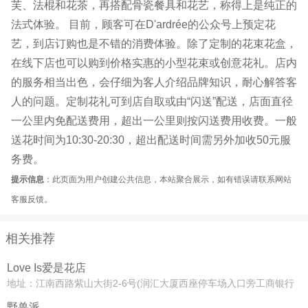
芙、法棍和花茶，再搭配骨瓷餐具和花艺，称得上是纯正的
法式体验。 目前，顾客可在D'ardrée的公众号上预定花
艺，到店订购也是不错的消费体验。除了定制的花束花盒，
在线下店也可以购到价格实惠的小型花束或创意花礼。店内
的服务相当出色，会仔细为客人介绍品牌知识，耐心解答客
人的问题。定制花礼可到店自取或由“闪送”配送，店面直径
一公里内免配送费用，超出一公里则按闪送费用收费。一般
送花时间为10:30-20:30，超出配送时间需另外加收50元服
务费。
提示信息
：此页面为用户创建公共信息，本站聚合展示，如有错误请联系网站
客服反馈。
相关推荐
Love Is爱是花店
地址：江南西路紫山大街2-6号(润汇大厦西座停车场入口旁工商银行
对面)
野兽派