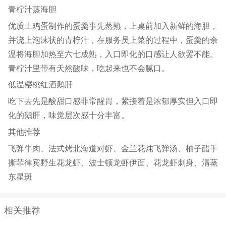
青柠汁蒸海胆
优质土鸡蛋制作的蛋羹事先蒸熟，上桌前加入新鲜的海胆，
并浇上泡沫状的青柠汁，在服务员上菜的过程中，蛋羹的余
温将海胆加热至六七成熟，入口即化的口感让人欲罢不能。
青柠汁里带有天然酸味，吃起来也不会腻口。
低温樱桃红酒鹅肝
吃下去先是酸甜口感非常醒胃，紧接着是浓郁厚实但入口即
化的鹅肝，味觉层次感十分丰富。
其他推荐
飞弹牛肉、法式烤北海道对虾、金兰花炖飞弹汤、柚子醋手
撕菲律宾野生花龙虾、波士顿龙虾伊面、花龙虾刺身、清蒸
东星斑
相关推荐