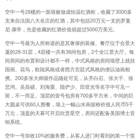
空中一号28楼的一面墙被做成恒温红酒柜，收藏了3000多
支来自法国八大名庄的红酒，其中包括20万元一支的罗曼
尼·康帝，光是收藏的红酒价值就超过5000万美元。
空中一号最为人所称道的是其奢侈的装修。餐厅位于合景大
厦的28-31层，4层楼一共有36间包房，2个全江景大厅。每
间房间的布置和设计都不一样，中式风格的房间墙壁上就挂
国画、花鸟，欧陆风格或者西方宫廷式风格的便以油画相
携。200多张大师级作品随处可见，从齐白石、张大千、徐
悲鸿、吴昌硕、刘海粟、陆俨少、田世光等名字中可见一
斑，不一而足。顶层的壹号包房有700多平方米，中间的巨
大圆桌可供60人围餐，墙上一幅山水画据称价值人民币5千
万元，顶盖的天幕可开启欣赏星空，房间还配备美国博士音
响系统。
空中一号加收10%的服务费，从客人进门时看到的第一个笑