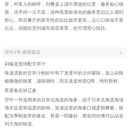
容，对客人的称呼，到餐桌上湿巾摆放的位置，服务贴心细
致，洗手间一尘不染，这种高度标准化的服务意识让人感到
舒心。而且餐厅的茶市性价比比饭市更高，点心口味虽不算
出众，但能欣赏到城市高层美景，也可谓赏心悦目。
空中1号-推荐菜品
剁椒龙趸球配甘笋汁
味道清新的甘笋汁刚好中和了龙趸中的少许腥味，加上剁辣
椒微微的辣度，滋味独特，而且龙趸肉质Q弹，绝对新鲜。
荞菜春韭炒辽参
空中一号选用来自日本北海道的海参，由于日本北海道海域
海水盐度和温度的影响，造成这里的海参口感柔韧爽脆，搭
配当季刚发芽的春韭、荞菜一同爆炒，唇齿间仿佛可以品尝
到大海的味道。