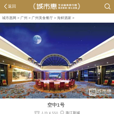
返回
城市惠网
>
广州
>
广州美食餐厅
>
海鲜酒家
>
空中1号
人均
¥ 550
珠江新城