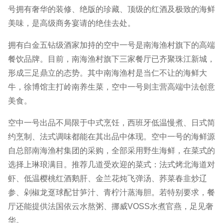
号拥有奢华的装修、绝版的珍藏、顶级的红酒及极致的海鲜
美味，是高级商务宴请的绝佳去处。
拥有白金五钻级酒家加持的空中一号是南海渔村旗下的高端
餐饮品牌。目前，南海渔村旗下三家餐厅已齐聚珠江新城，
形成三足鼎立的态势。其中南海渔村是当仁不让的海鲜大
牛，徐博馆主打岭南养生菜，空中一号则主营高端中法创意
美食。
空中一号出品不局限于中式烹饪，西班牙低温慢煮、日式简
约烹制、法式调味都能在其出品中体现。空中一号的海鲜源
自总部南海渔村集团的采购，全部采用野生海鲜，在菜式的
选择上琳琅满目。推荐几道受欢迎的菜式：法式烤北海道对
虾、低温樱桃红酒鹅肝、金兰花炖飞弹汤、荞菜春韭炒辽
参、剁椒龙趸球配甘笋汁、青柠汁蒸海胆。若特别要求，餐
厅还能提供法国依云水熬粥、挪威VOSS水煮官燕，足见奢
华。