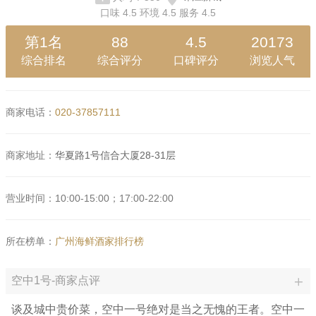
口味
4.5
环境
4.5
服务
4.5
第1名
88
4.5
20173
综合排名
综合评分
口碑评分
浏览人气
商家电话：
020-37857111
商家地址：
华夏路1号信合大厦28-31层
营业时间：10:00-15:00；17:00-22:00
所在榜单：
广州海鲜酒家排行榜
空中1号-商家点评
谈及城中贵价菜，空中一号绝对是当之无愧的王者。空中一