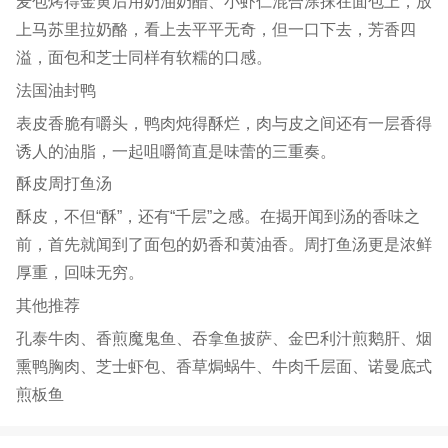
麦包烤得金黄后用奶油奶醋、小虾仁混合涂抹在面包上，放
上马苏里拉奶酪，看上去平平无奇，但一口下去，芳香四
溢，面包和芝士同样有软糯的口感。
法国油封鸭
表皮香脆有嚼头，鸭肉炖得酥烂，肉与皮之间还有一层香得
诱人的油脂，一起咀嚼简直是味蕾的三重奏。
酥皮周打鱼汤
酥皮，不但“酥”，还有“千层”之感。在揭开闻到汤的香味之
前，首先就闻到了面包的奶香和黄油香。周打鱼汤更是浓鲜
厚重，回味无穷。
其他推荐
孔泰牛肉、香煎魔鬼鱼、吞拿鱼披萨、金巴利汁煎鹅肝、烟
熏鸭胸肉、芝士虾包、香草焗蜗牛、牛肉千层面、诺曼底式
煎板鱼