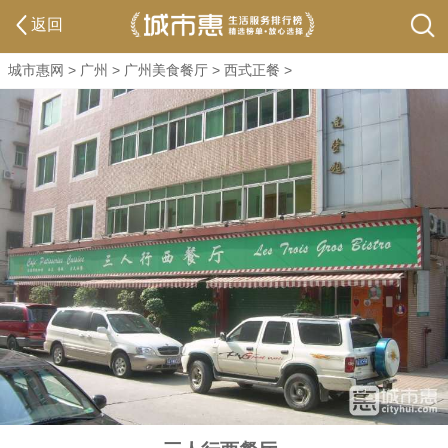
返回
城市惠网
>
广州
>
广州美食餐厅
>
西式正餐
>