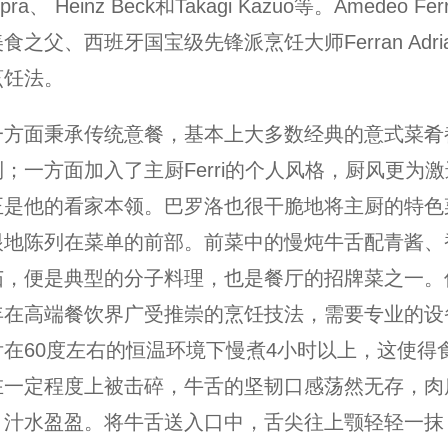
epra、 Heinz Beck和Takagi Kazuo等。Amedeo Fe
食之父、西班牙国宝级先锋派烹饪大师Ferran Adr
烹饪法。
一方面秉承传统意餐，基本上大多数经典的意式菜肴
；一方面加入了主厨Ferri的个人风格，厨风更为
正是他的看家本领。巴罗洛也很干脆地将主厨的特色
眼地陈列在菜单的前部。前菜中的慢炖牛舌配青酱、
茄，便是典型的分子料理，也是餐厅的招牌菜之一。
年在高端餐饮界广受推崇的烹饪技法，需要专业的设
舌在60度左右的恒温环境下慢煮4小时以上，这使得
在一定程度上被击碎，牛舌的坚韧口感荡然无存，肉
，汁水盈盈。将牛舌送入口中，舌尖往上颚轻轻一抹