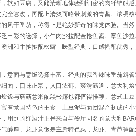
开，软如豆腐，又能清晰地体验到细密的肉纤维触感
被完全篡改，再配上清爽而略带刺激的青酱、浓稠酸
甜的风干番茄，称得上是绝妙新奇的味觉体验。当然
不乏出彩的选择，小牛肉沙拉配金枪鱼酱、章鱼沙拉
、澳洲和牛挞挞配松露，味型经典，口感搭配优秀，
面，意面与意饭选择丰富。经典的蒜香辣味番茄斜管
鲜细面，口味正宗，入口浓郁、爽滑筋道，意大利烩
肉烩饭与蘑菇意米配黑松露也都值得推荐。意式土豆
道富有意国特色的主食，土豆泥与面团混合制成的小
，用到的红酒汁正是来自与餐厅同名的意大利BAR
香气醇厚。龙虾意饭是主厨特色菜，龙虾、青芦笋配