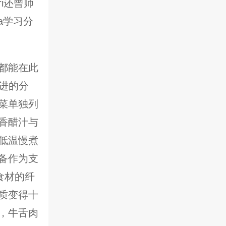
rri还曾师
ia学习分
都能在此
激进的分
菜单独列
香醋汁与
低温慢煮
备作为支
食材的纤
质变得十
，牛舌肉