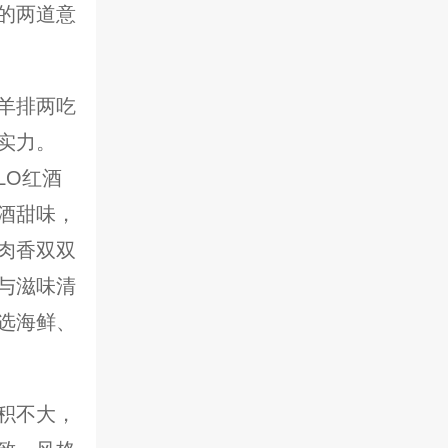
的两道意
羊排两吃
实力。
LO红酒
酒甜味，
肉香双双
与滋味清
选海鲜、
积不大，