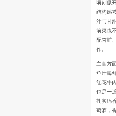
顷刻碾
结构感
汁与甘
前菜也
配杏脯
作。
主食方
鱼汁海
红花牛
也是一
扎实绵香
萄酒，