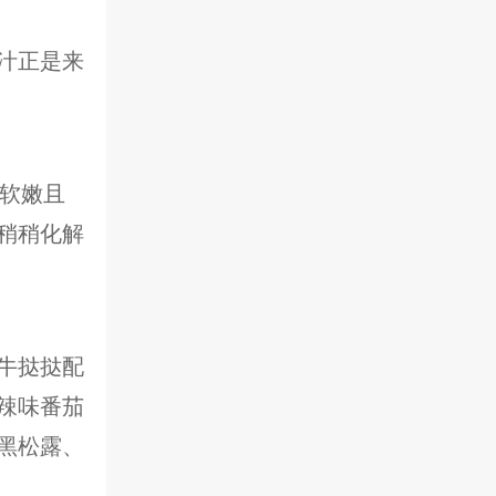
汁正是来
质软嫩且
稍稍化解
牛挞挞配
辣味番茄
黑松露、