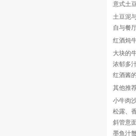
意式土
土豆泥
自与餐厅
红酒炖
大块的牛
浓郁多
红酒酱
其他推
小牛肉
松露、
斜管意
墨鱼汁