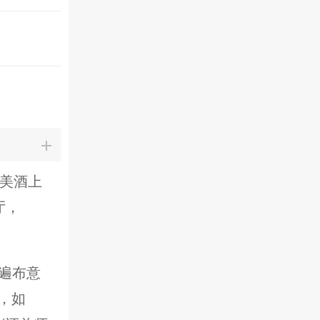
在美酒上
厅，
迹遍布意
，如