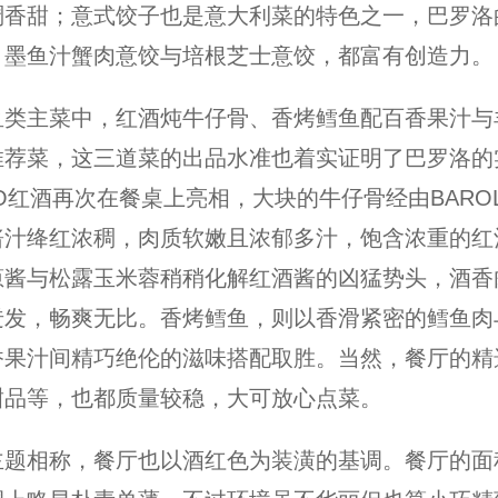
稠香甜；意式饺子也是意大利菜的特色之一，巴罗洛
，墨鱼汁蟹肉意饺与培根芝士意饺，都富有创造力。
鱼类主菜中，红酒炖牛仔骨、香烤鳕鱼配百香果汁与
推荐菜，这三道菜的出品水准也着实证明了巴罗洛的
LO红酒再次在餐桌上亮相，大块的牛仔骨经由BARO
酱汁绛红浓稠，肉质软嫩且浓郁多汁，饱含浓重的红
葱酱与松露玉米蓉稍稍化解红酒酱的凶猛势头，酒香
迸发，畅爽无比。香烤鳕鱼，则以香滑紧密的鳕鱼肉
香果汁间精巧绝伦的滋味搭配取胜。当然，餐厅的精
甜品等，也都质量较稳，大可放心点菜。
主题相称，餐厅也以酒红色为装潢的基调。餐厅的面