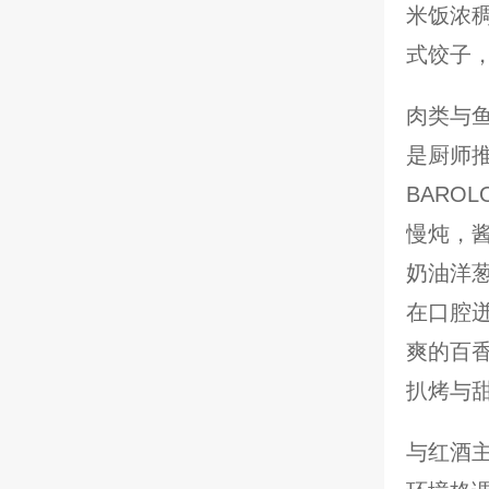
米饭浓
式饺子
肉类与
是厨师
BARO
慢炖，
奶油洋
在口腔
爽的百
扒烤与
与红酒