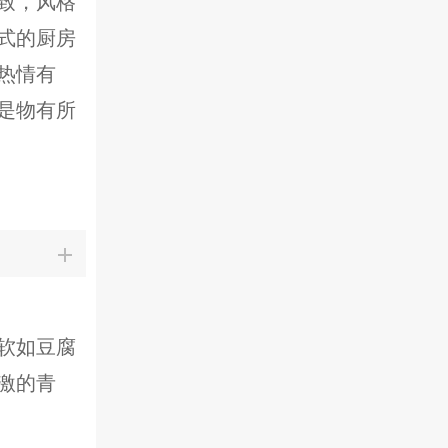
致，风格
式的厨房
热情有
是物有所
软如豆腐
激的青