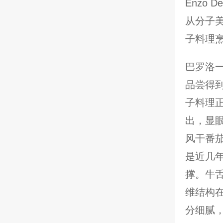
Enzo D
从分子美
子料理
巴罗洛
品尝得到
子料理
出，显
风干番
是近几
撑。牛
维结构
分细腻