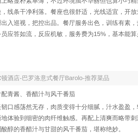
调上略显朴素单薄，不过环境虽不华丽但也算小巧精
快，线条干净利落。餐座也很舒适，光线适宜，开放
厨出入巡视，把控出品。餐厅服务出色，训练有素，
务员应答如流，反应机敏，服务费为15%，基本能算
顿酒店-巴罗洛意式餐厅Barolo-推荐菜品
舌配青酱、香醋汁与风干番茄
坚韧口感荡然无存，肉质变得十分细腻，汁水盈盈，
晰地体验到细密的肉纤维触感。再配上清爽而略带刺
稠酸醇的香醋汁与甘甜的风干番茄，堪称绝妙。