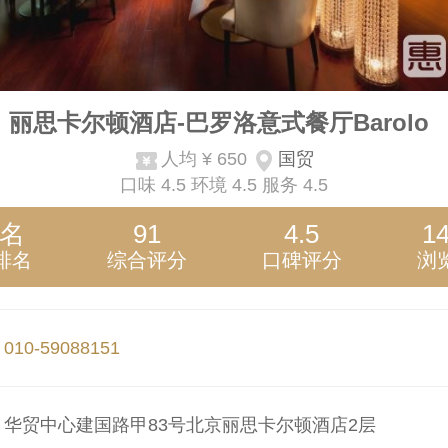
丽思卡尔顿酒店-巴罗洛意式餐厅Barolo
人均
¥ 650
国贸
口味
4.5
环境
4.5
服务
4.5
3名
91
4.5
1
排名
综合评分
口碑评分
浏
：
010-59088151
：
华贸中心建国路甲83号北京丽思卡尔顿酒店2层