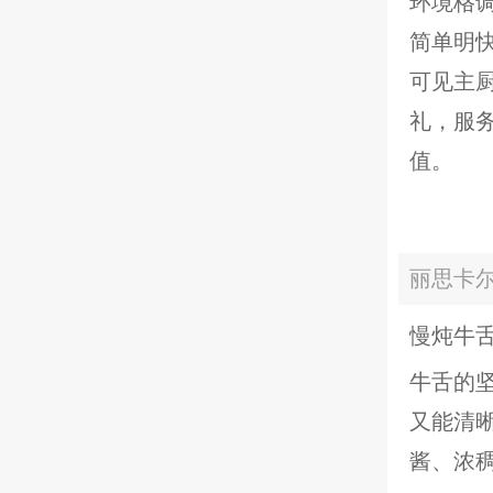
环境格
简单明
可见主
礼，服
值。
丽思卡尔
慢炖牛
牛舌的
又能清
酱、浓