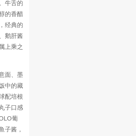
。牛舌的
醇的香醋
，经典的
、鹅肝酱
属上乘之
意面、墨
饭中的藏
球配培根
丸子口感
OLO葡
鱼子酱，