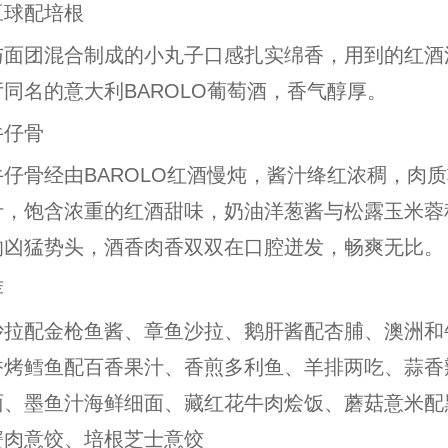
豆球配培根
与面团混合制成的小丸子口感扎实绵香，用到的红酒
同名的意大利BAROLO葡萄酒，香气醇厚。
牛仔骨
仔骨经由BAROLO红酒慢炖，酱汁绛红浓稠，肉
汁，饱含浓重的红酒甜味，奶油洋葱酱与松露玉米蓉
的凶猛势头，酒香肉香双双在口腔迸发，畅爽无比。
荐
沙拉配金枪鱼酱、章鱼沙拉、鹅肝酱配杏脯、澳洲和
香烤鳕鱼配百香果汁、香煎多利鱼、羊排两吃、蒜香
面、墨鱼汁海鲜细面、藏红花牛肉烩饭、蘑菇意米配
蟹肉意饺、培根芝士意饺