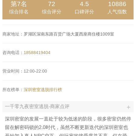
第7名
72
4.5
10886
综合排名
综合评分
口碑评分
人气指数
商家地址：
罗湖区深南东路百货广场大厦西座商住楼1009室
咨询电话：
18588419404
营业时间：12:00-22:00
所在榜单：
深圳密室逃脱排行榜
一千零九夜密室逃脱-商家点评
深圳密室的发展一直处于较为低迷的阶段，很多密室仍然停
留在解密码锁的2.0时代，虽然不断更新迭代的深圳密室也
开始加入真人NPC交互，但玩家的接受度并不高，仅在恐