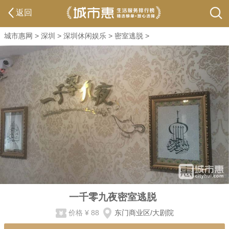
返回
城市惠网
>
深圳
>
深圳休闲娱乐
>
密室逃脱
>
一千零九夜密室逃脱
价格
¥ 88
东门商业区/大剧院