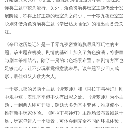
怖类主题中较为流行。另外，角色扮演类密室主题仍处于发
展阶段，称得上好主题的密室为之尚少，一千零九夜密室逃
脱则凭借角色扮演类主题《辛巴达历险记》的推出而备受关
注。
《辛巴达历险记》是一千零九夜密室逃脱最具可玩性的主
题。该主题在机关、剧情的基础上加入了角色扮演，将密室
与剧本杀相结合。除了一贯的出色场景布置，在剧情方面也
足够走心，让不少玩家觉得意犹未尽。该主题至少四人成
形，最佳组队人数为六人。
一千零九夜的另两个主题《读梦师》和《阿拉丁与神灯》则
中规中矩，表现平平但不失有出彩之处。《读梦师》为小主
题，一到两人即可开场，谜题大多为基本套路，难度偏小，
推荐新手玩家体验。《阿拉丁与神灯》主题场景布置诚意十
足，玩家每进入一个场景，可体会到完全不同的环境体验，